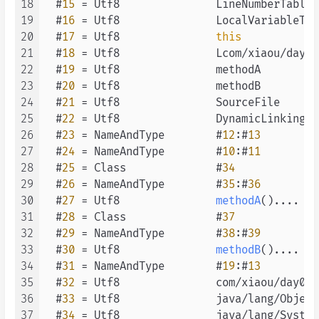
18
  #
15
 = Utf8               LineNumberTable

19
  #
16
 = Utf8               LocalVariableTabl
20
  #
17
 = Utf8               
this
21
  #
18
 = Utf8               Lcom/xiaou/day02
22
  #
19
 = Utf8               methodA

23
  #
20
 = Utf8               methodB

24
  #
21
 = Utf8               SourceFile

25
  #
22
 = Utf8               DynamicLinkingTe
26
  #
23
 = NameAndType        #
12
:#
13
/
27
  #
24
 = NameAndType        #
10
:#
11
/
28
  #
25
 = Class              #
34
/
29
  #
26
 = NameAndType        #
35
:#
36
/
30
  #
27
 = Utf8               
methodA
()
....

31
  #
28
 = Class              #
37
/
32
  #
29
 = NameAndType        #
38
:#
39
/
33
  #
30
 = Utf8               
methodB
()
....

34
  #
31
 = NameAndType        #
19
:#
13
/
35
  #
32
 = Utf8               com/xiaou/day02/
36
  #
33
 = Utf8               java/lang/Object

37
  #
34
 = Utf8               java/lang/System
