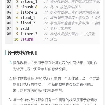
02
2
 istore_1   
// 操作数栈的元素存储到局部变量表 
03
3
 bipush 
8
// 将 8 推进操作栈中
04
5
 istore_2   
// 操作数栈的元素存储到局部变量表 
05
6
 iload_1    
// 取出局部变量表中索引为 1 的数
06
7
 iload_2    
// 取出局部变量表中索引为 2 的数
07
8
 iadd       
// 执行引擎相加
08
9
 istore_3   
// 存储在局部变量表 3 的位置
10
return
// 返回
操作数栈的作用
操作数栈，主要用于保存计算过程的中间结果，同时作
为计算过程中变量临时的存储空间。
操作数栈就是 JVM 执行引擎的一个工作区，当一个方法
刚开始执行的时候，一个新的栈帧也会随之被创建出
来，这时方法的操作数栈是空的。
每一个操作数栈都会拥有一个明确的栈深度用于存储数