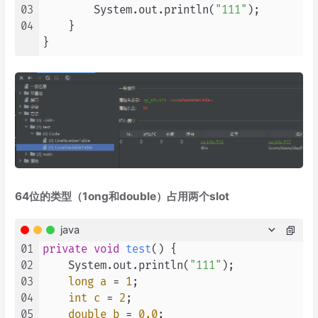
03
        System.out.println(
"111"
);

04
    }

}
64位的类型（1ong和double）占用两个slot
java
01
private
void
test
()
 {

02
    System.out.println(
"111"
);

03
long
a
=
1
;

04
int
c
=
2
;

05
double
b
=
0.0
;
