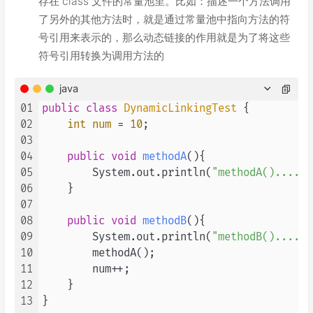
存在 class 文件的常量池里。比如：描述一个方法调用
了另外的其他方法时，就是通过常量池中指向方法的符
号引用来表示的，那么动态链接的作用就是为了将这些
符号引用转换为调用方法的
java
01
public
class
DynamicLinkingTest
 {

02
int
num
=
10
;

03
04
public
void
methodA
()
{

05
        System.out.println(
"methodA()...."
)
06
    }

07
08
public
void
methodB
()
{

09
        System.out.println(
"methodB()...."
)
10
        methodA();

11
        num++;

12
    }

13