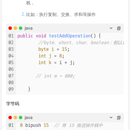
栈，
比如：执行复制、交换、求和等操作
java
01
public
void
testAddOperation
()
 {

02
//byte、short、char、boolean：都以i
03
byte
i
=
15
;

04
int
j
=
8
;

05
int
k
=
 i + j;

06
07
// int m = 800;
08
09
字节码
java
01
0
 bipush 
15
// 将 15 推进操作栈中