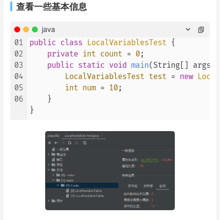
查看一些基本信息
java
01
public
class
LocalVariablesTest
 {

02
private
int
count
=
0
;

03
public
static
void
main
(String[] args)
 
04
LocalVariablesTest
test
=
new
Local
05
int
num
=
10
;

06
    }

}