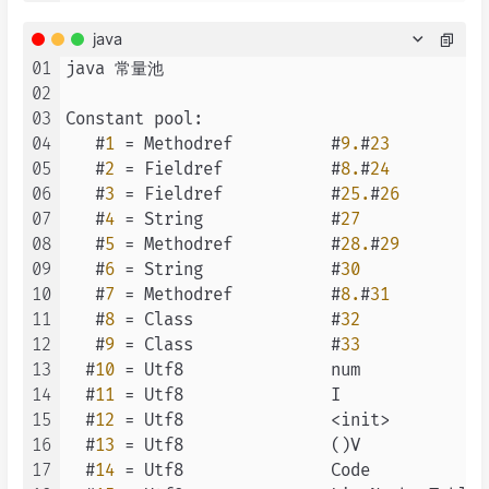
java
01
java 常量池

02
03
Constant pool:                             
04
   #
1
 = Methodref          #
9.
#
23
/
05
   #
2
 = Fieldref           #
8.
#
24
/
06
   #
3
 = Fieldref           #
25.
#
26
/
07
   #
4
 = String             #
27
/
08
   #
5
 = Methodref          #
28.
#
29
/
09
   #
6
 = String             #
30
/
10
   #
7
 = Methodref          #
8.
#
31
/
11
   #
8
 = Class              #
32
/
12
   #
9
 = Class              #
33
/
13
  #
10
 = Utf8               num

14
  #
11
 = Utf8               I

15
  #
12
 = Utf8               <init>

16
  #
13
 = Utf8               ()V

17
  #
14
 = Utf8               Code
