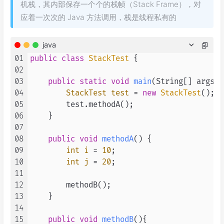
机栈，其内部保存一个个的栈帧（Stack Frame），对
应着一次次的 Java 方法调用，栈是线程私有的
java
01
public
class
StackTest
 {

02
03
public
static
void
main
(String[] args)
 
04
StackTest
test
=
new
StackTest
();

05
        test.methodA();

06
    }

07
08
public
void
methodA
()
 {

09
int
i
=
10
;

10
int
j
=
20
;

11
12
        methodB();

13
    }

14
15
public
void
methodB
()
{
