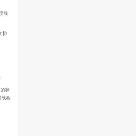
度线
文切
法
程的状
是线程