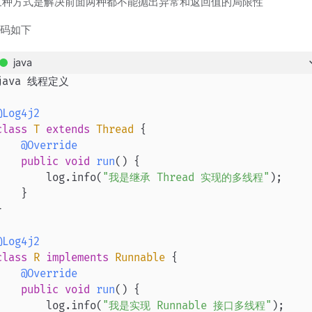
第三种方式是解决前面两种都不能抛出异常和返回值的局限性
代码如下
java
java 线程定义

@Log4j2
class
T
extends
Thread
 {

@Override
public
void
run
()
 {

        log.info(
"我是继承 Thread 实现的多线程"
);

    }



@Log4j2
class
R
implements
Runnable
 {

@Override
public
void
run
()
 {

        log.info(
"我是实现 Runnable 接口多线程"
);
