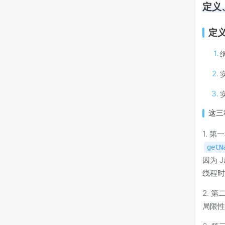
定义
定
继
实
实
这三
1. 
getN
因为 
线程
2. 
局限