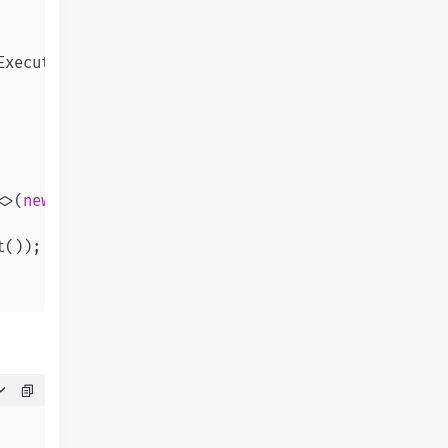
ExecutionException, InterruptedException {

<>(
new
C
());

());
