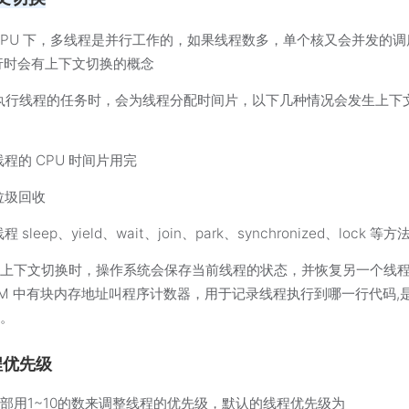
CPU 下，多线程是并行工作的，如果线程数多，单个核又会并发的调
行时会有上下文切换的概念
 执行线程的任务时，会为线程分配时间片，以下几种情况会发生上下
线程的 CPU 时间片用完
垃圾回收
程 sleep、yield、wait、join、park、synchronized、lock 等方
生上下文切换时，操作系统会保存当前线程的状态，并恢复另一个线
JVM 中有块内存地址叫程序计数器，用于记录线程执行到哪一行代码,
的。
程优先级
部用1~10的数来调整线程的优先级，默认的线程优先级为