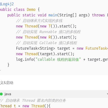
@Log4j2
public
class
Demo
 {

public
static
void
main
(String[] args)
throws
 
// 启动继承方式实现的多线
new
Thread
(
new
T
()).start();

// 启动实现 Runnable 接口的多线程
new
Thread
(
new
R
()).start();

// 启动实现 Callable 接口多线程
        FutureTask<String> target = 
new
FutureTask
new
Thread
(target).start();

        log.info(
"callable 线程的返回值"
 + target.get
    }

}
义&启动
java
// 启动继承 Thread 匿名内部类的任务
Thread
t
=
new
Thread
(){
