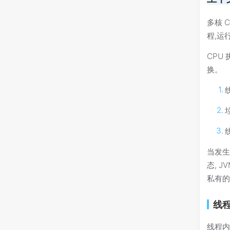
多核 
程,运
CPU
换。
线
当发
态, 
私有
线
线程内