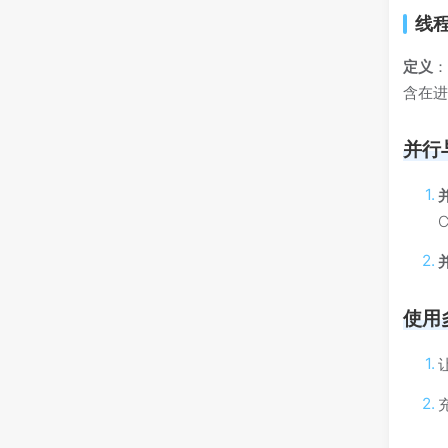
线
定义
：
含在
并行
使用